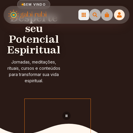
BEM VINDO
Desperte
seu
Potencial
Home
Espiritual
Podcast
Jornadas, meditações,
rituais, cursos e conteúdos
Jornada da Prosperidade
para transformar sua vida
espiritual.
Proteção e Benzimento para Famílias
Blog
Portal Alvorecer